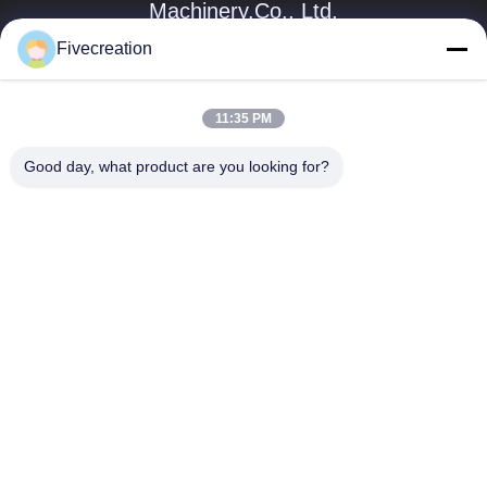
Machinery.Co., Ltd.
Fivecreation
jennyzhao@fcm.net.cn
86-138-53728022
11:35 PM
L'estremità del nord della strada di Meilishan, distretto di
GaoXin, città di Jining, provincia di Shandong, Cina
Good day, what product are you looking for?
Buona qualità della Cina Rullo della pista del telaio
Fornitore. © di Copyright 2023-2026 Shandong Fivecreation
Construction Machinery.Co., Ltd. . Tutti i diritti riservati.