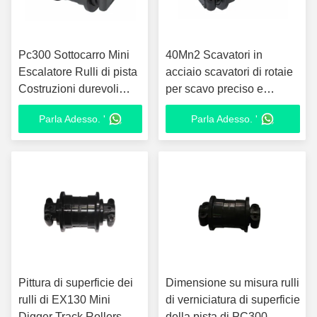
Pc300 Sottocarro Mini
40Mn2 Scavatori in
Escalatore Rulli di pista
acciaio scavatori di rotaie
Costruzioni durevoli
per scavo preciso e
Parti di macchine
verniciatura liscia
Parla Adesso. '
Parla Adesso. '
pesanti
Pittura di superficie dei
Dimensione su misura rulli
rulli di EX130 Mini
di verniciatura di superficie
Digger Track Rollers
della pista di PC300