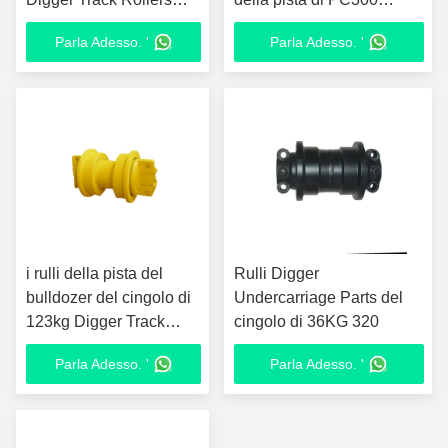
Excavator Bottom
KOMATSU
Parla Adesso. '
Parla Adesso. '
i rulli della pista del
Rulli Digger
bulldozer del cingolo di
Undercarriage Parts del
123kg Digger Track
cingolo di 36KG 320
Rollers D32 sorgono
Parla Adesso. '
Parla Adesso. '
dipinto