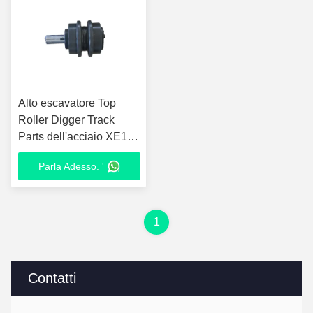
Alto escavatore Top
Roller Digger Track
Parts dell'acciaio XE175
di durevolezza
Parla Adesso. '
1
Contatti