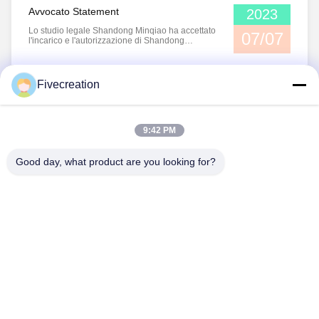
Fivecreation Construction ...
Avvocato Statement
2023
Lo studio legale Shandong Minqiao ha accettato
07/07
l'incarico e l'autorizzazione di Shandong
Fivcreation Construction Machinery Co., Ltd. (di
seguito "FCM"),e ha condotto la trasformazione
di prodotti di parti di carrozzeria nella società
recente usando il nome di FCM, produzione,
Fivecreation
vendita e violazione ...
1
9:42 PM
Good day, what product are you looking for?
Shandong Fivecreation Construction
Machinery.Co., Ltd.
jennyzhao@fcm.net.cn
86-138-53728022
L'estremità del nord della strada di Meilishan, distretto di