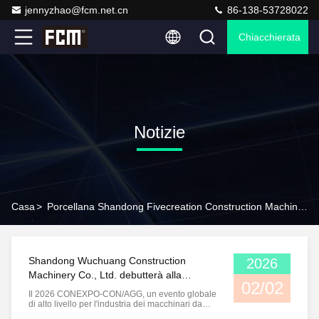
jennyzhao@fcm.net.cn
86-138-53728022
Chiacchierata
Notizie
Casa
>
Porcellana Shandong Fivecreation Construction Machinery.Co., Ltd. Notizie Della Società
Shandong Wuchuang Construction
2026
Machinery Co., Ltd. debutterà alla
02/02
CONEXPO-CON/AGG
Il 2026 CONEXPO-CON/AGG, un evento globale
di alto livello per l'industria dei macchinari da
costruzione, si terrà a Las Vegas dal 3 al 7