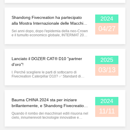
marzo.Come una delle tre più importanti mostre
mondiali di macchine per la costruzioneLa
conferenza si svolge una volta ogni tre anni e
riunisce oltre 2.200 ...
Shandong Fivecreation ha partecipato
2024
alla Mostra Internazionale delle Macchine
04/27
da Costruzione e delle Macchine da
Sei anni dopo, dopo l'epidemia della neo-Crown
Costruzione di Parigi INTERMAT del
e il tumulto economico globale, INTERMAT 2024
è tornata in gloria! L'edizione precedente
2024
dell'esposizione ha coperto una superficie totale
di 375.000 metri quadrati, attirando oltre 1.500
espositori e oltre 180.000 visitatori professionali
provenienti ...
Lanciato il DOZER CAT® D10 "partner
2025
d'oro"!
03/13
I. Perché scegliere le parti di sottocarro di
Fivecreation Caterpillar D10? ✅ Standard di
processo di fabbrica originali, corrispondenti al
100% ai dati ✅ durata del 30% più lunga, costi
di manutenzione del 35% inferiori Roller per
bulldozer: la soluzione perfetta per le macchine
pesanti Quando si ...
Bauma CHINA 2024 sta per iniziare
2024
brillantemente, e Shandong Fivecreation,
11/11
produttore di parti di carrozzeria, sta
Quando il rombo dei macchinari edili risuona nel
facendo un forte ritorno!
cielo, innumerevoli tecnologie innovative e
prodotti all'avanguardia brillano come
stelle,Siete pronti a unirvi a noi in questa festa
annuale dell' industria delle macchine da