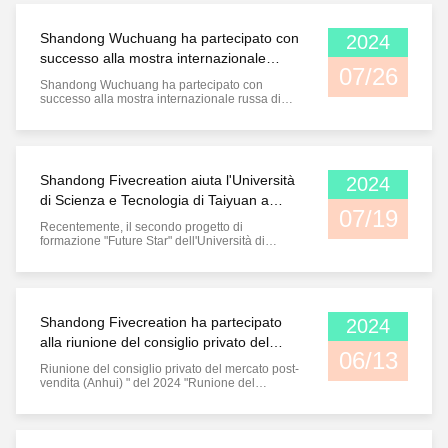
costruzione?A partire dal 26 novembre 2024,
alla fiera bauma CHINA di ...
Shandong Wuchuang ha partecipato con
2024
successo alla mostra internazionale
07/26
russa di macchine per la costruzione e
Shandong Wuchuang ha partecipato con
l'ingegneria
successo alla mostra internazionale russa di
macchine per la costruzione e l'ingegneria
Shandong Wuchuang Engineering Machinery
Co., Ltd.(di seguito "Shandong Wuchuang") ha
partecipato con successo alla fiera
internazionale russa di macchine per la
Shandong Fivecreation aiuta l'Università
2024
costruzione e ...
di Scienza e Tecnologia di Taiyuan a
07/19
realizzare il secondo progetto di
Recentemente, il secondo progetto di
formazione "Future Star"!
formazione "Future Star" dell'Università di
Scienza e Tecnologia di Taiyuan ha attraversato
4 città e 12 imprese,e il viaggio di ricerca di nove
giorni è finalmente giunto ad una fine perfetta..
Shandong Fivecreation Construction Machinery
Co., Ltd., come impresa ...
Shandong Fivecreation ha partecipato
2024
alla riunione del consiglio privato del
06/13
mercato post-vendita delle macchine da
Riunione del consiglio privato del mercato post-
costruzione (Anhui)
vendita (Anhui) " del 2024 "Runione del
consiglio privato del mercato post-vendita dei
macchinari da costruzione" ha avuto inizio
ufficialmente il 12 giugno a Hefei, provincia di
Anhui.La persona responsabile di Shandong