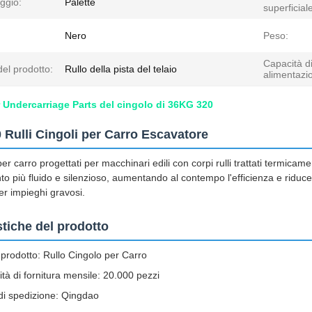
ggio:
Palette
superficial
Nero
Peso:
Capacità d
el prodotto:
Rullo della pista del telaio
alimentazi
r Undercarriage Parts del cingolo di 36KG 320
Rulli Cingoli per Carro Escavatore
 per carro progettati per macchinari edili con corpi rulli trattati termica
o più fluido e silenzioso, aumentando al contempo l'efficienza e riducen
 per impieghi gravosi.
stiche del prodotto
rodotto: Rullo Cingolo per Carro
tà di fornitura mensile: 20.000 pezzi
di spedizione: Qingdao