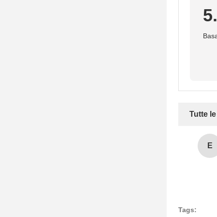
5
Basa
Tutte l
E
Tags: