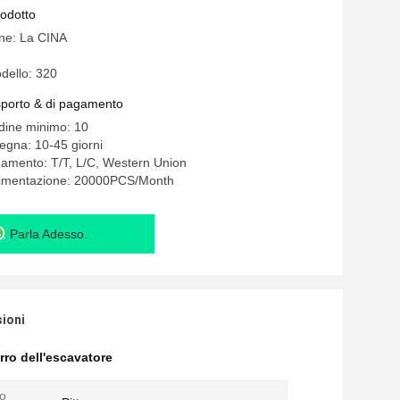
rodotto
ine: La CINA
dello: 320
asporto & di pagamento
rdine minimo: 10
egna: 10-45 giorni
gamento: T/T, L/C, Western Union
alimentazione: 20000PCS/Month
Parla Adesso.
sioni
rro dell'escavatore
o