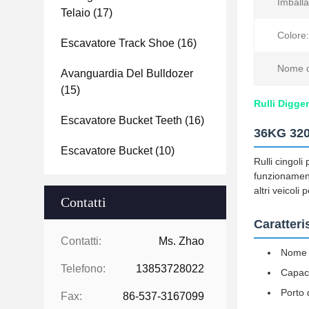
Imballa
Telaio
(17)
Colore:
Escavatore Track Shoe
(16)
Nome d
Avanguardia Del Bulldozer
(15)
Rulli Digge
Escavatore Bucket Teeth
(16)
36KG 320 
Escavatore Bucket
(10)
Rulli cingoli
funzionament
altri veicoli
Contatti
Caratteri
Contatti:
Ms. Zhao
Nome p
Telefono:
13853728022
Capaci
Porto 
Fax:
86-537-3167099