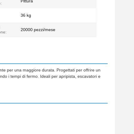
Pittura
e:
36 kg
i
20000 pezzi/mese
one:
mente per una maggiore durata. Progettati per offrire un
do i tempi di fermo. Ideali per apripista, escavatori e