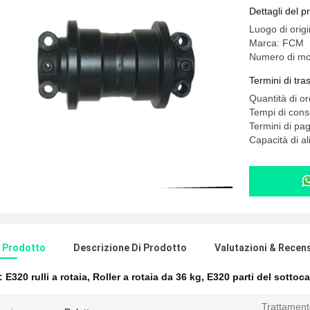
Dettagli del p
Luogo di orig
Marca: FCM
Numero di mo
Termini di tr
Quantità di o
Tempi di cons
Termini di pa
Capacità di 
l Prodotto
Descrizione Di Prodotto
Valutazioni & Recen
e:
E320 rulli a rotaia
,
Roller a rotaia da 36 kg
,
E320 parti del sottoca
Trattament