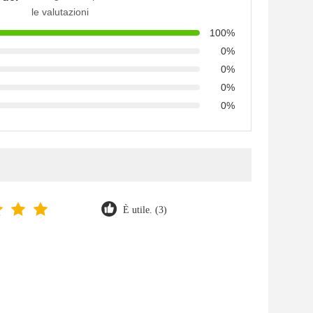
le valutazioni
100%
0%
0%
0%
0%
È utile. (3)