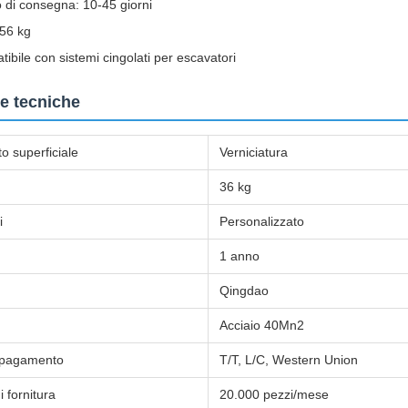
di consegna: 10-45 giorni
56 kg
ibile con sistemi cingolati per escavatori
e tecniche
o superficiale
Verniciatura
36 kg
i
Personalizzato
1 anno
Qingdao
Acciaio 40Mn2
i pagamento
T/T, L/C, Western Union
i fornitura
20.000 pezzi/mese