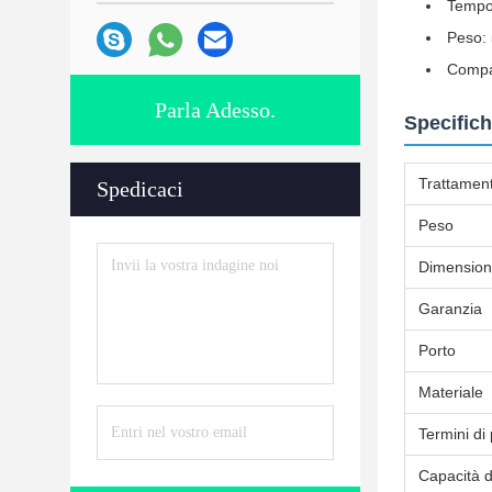
Tempo 
Peso: 
Compat
Parla Adesso.
Specifich
Trattament
Spedicaci
Peso
Dimension
Garanzia
Porto
Materiale
Termini d
Capacità d