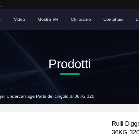
.
i
Video
Mostra VR
Chi Siamo
Contattaci
E
Prodotti
gger Undercarriage Parts del cingolo di 36KG 320
Rulli Digg
36KG 32