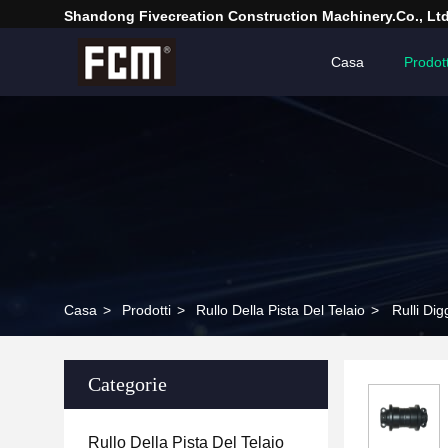
Shandong Fivecreation Construction Machinery.Co., Ltd
Casa
Prodott
Casa
>
Prodotti
>
Rullo Della Pista Del Telaio
>
Rulli Di
Categorie
Rullo Della Pista Del Telaio