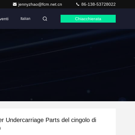
jennyzhao@fcm.net.cn
86-138-53728022
venti
Chiacchierata
Italian
er Undercarriage Parts del cingolo di
0