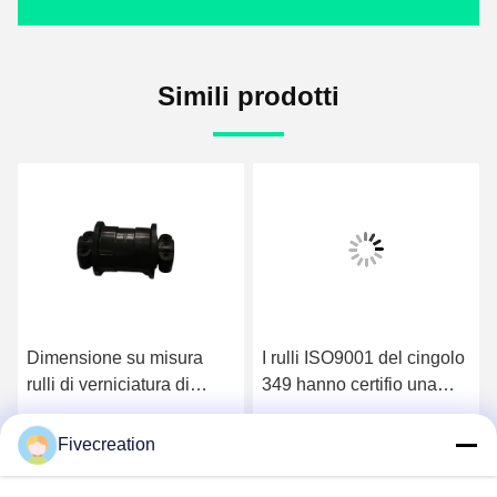
Simili prodotti
Dimensione su misura
I rulli ISO9001 del cingolo
rulli di verniciatura di
349 hanno certifio una
superficie della pista di
garanzia da 1 anno
PC300 KOMATSU
Fivecreation
Parla Adesso.
Parla Adesso.