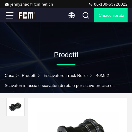
jennyzhao@fcm.net.cn
86-138-53728022
Chiacchierata
Prodotti
Casa
>
Prodotti
>
Escavatore Track Roller
>
40Mn2
Scavatori in acciaio scavatori di rotaie per scavo preciso e
verniciatura liscia