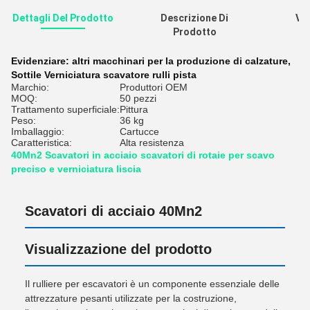
Dettagli Del Prodotto
Descrizione Di
Val
Prodotto
R
Evidenziare:
altri macchinari per la produzione di calzature
,
Sottile Verniciatura scavatore rulli pista
Marchio:
Produttori OEM
MOQ:
50 pezzi
Trattamento superficiale:
Pittura
Peso:
36 kg
Imballaggio:
Cartucce
Caratteristica:
Alta resistenza
40Mn2 Scavatori in acciaio scavatori di rotaie per scavo
preciso e verniciatura liscia
Scavatori di acciaio 40Mn2
Visualizzazione del prodotto
Il rulliere per escavatori è un componente essenziale delle
attrezzature pesanti utilizzate per la costruzione,