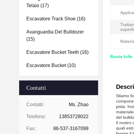
Telaio
(17)
Applica
Escavatore Track Shoe
(16)
Trattam
superfi
Avanguardia Del Bulldozer
(15)
Materia
Escavatore Bucket Teeth
(16)
Ruota folle
Escavatore Bucket
(10)
Descri
Contatti
Stiamo fo
component
Contatti:
Ms. Zhao
pista. In
materiale
Telefono:
13853728022
del bulld
Il nostro 
quali estr
Fax:
86-537-3167099
fornire il