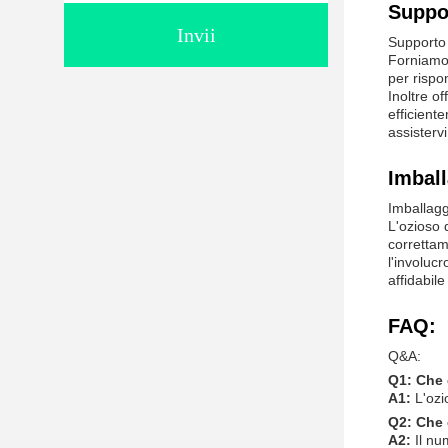
Suppor
Invii
Supporto 
Forniamo 
per rispo
Inoltre o
efficient
assistervi
Imball
Imballaggi
L'ozioso d
correttam
l'involuc
affidabil
FAQ:
Q&A:
Q1: Che 
A1:
L'ozi
Q2: Che 
A2:
Il nu