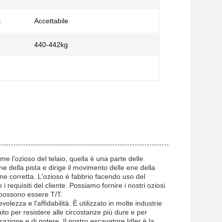
:
Accettabile
440-442kg
e l'ozioso del telaio, quella è una parte delle
ne della pista e dirige il movimento delle ene della
ione corretta. L'ozioso è fabbrio facendo uso del
 requisiti del cliente. Possiamo fornire i nostri oziosi
o possono essere T/T.
olezza e l'affidabilità. È utilizzato in molte industrie
uito per resistere alle circostanze più dure e per
trazione e di potere. Il nostro escavatore Idler è la