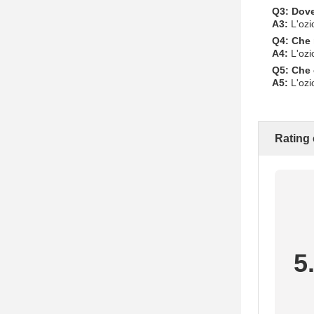
Q3: Dove 
A3:
L'ozio
Q4: Che m
A4:
L'ozio
Q5: Che 
A5:
L'ozio
Rating
5