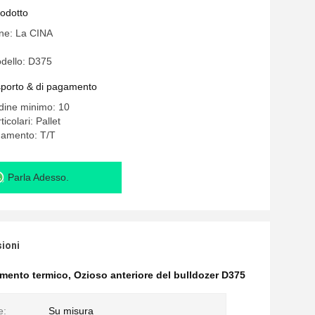
rodotto
ine: La CINA
dello: D375
asporto & di pagamento
rdine minimo: 10
icolari: Pallet
gamento: T/T
Parla Adesso.
sioni
tamento termico
,
Ozioso anteriore del bulldozer D375
e:
Su misura