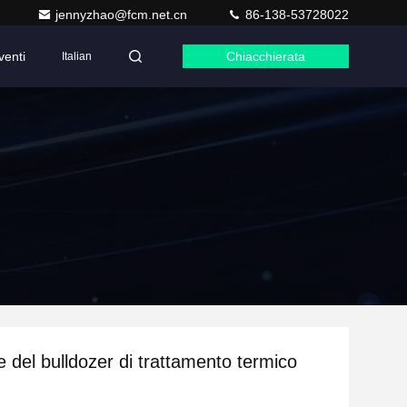
jennyzhao@fcm.net.cn
86-138-53728022
venti
Chiacchierata
Italian
e del bulldozer di trattamento termico