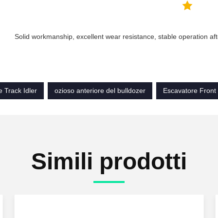
Solid workmanship, excellent wear resistance, stable operation afte
 Track Idler
ozioso anteriore del bulldozer
Escavatore Front 
Simili prodotti