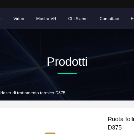
.
i
Video
Mostra VR
Chi Siamo
Contattaci
E
Prodotti
lldozer di trattamento termico D375
Ruota foll
D375