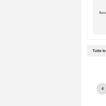
Basa
Tutte l
4