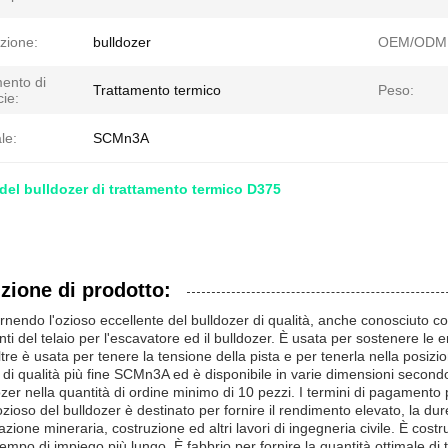
zione:
bulldozer
OEM/ODM
ento di
Trattamento termico
Peso:
cie:
le:
SCMn3A
 del bulldozer di trattamento termico D375
zione di prodotto:
rnendo l'ozioso eccellente del bulldozer di qualità, anche conosciuto com
i del telaio per l'escavatore ed il bulldozer. È usata per sostenere le e
oltre è usata per tenere la tensione della pista e per tenerla nella posiz
 di qualità più fine SCMn3A ed è disponibile in varie dimensioni secondo i
ozer nella quantità di ordine minimo di 10 pezzi. I termini di pagament
ozioso del bulldozer è destinato per fornire il rendimento elevato, la durev
azione mineraria, costruzione ed altri lavori di ingegneria civile. È costr
 tempo di impiego più lungo. È fabbrio per fornire la quantità ottimale di 