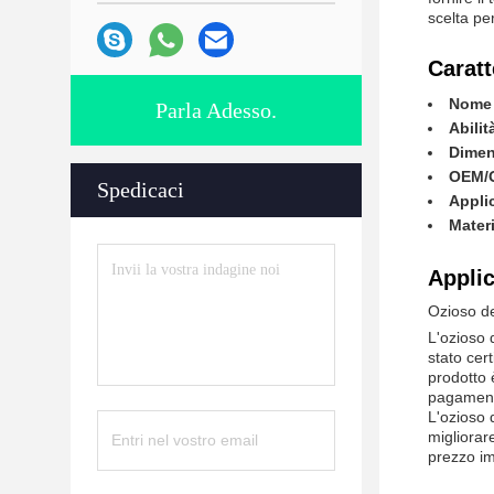
scelta per
Caratt
Nome 
Parla Adesso.
Abilit
Dimen
OEM/
Spedicaci
Appli
Materi
Applic
Ozioso de
L'ozioso 
stato cert
prodotto 
pagament
L'ozioso 
migliorar
prezzo im