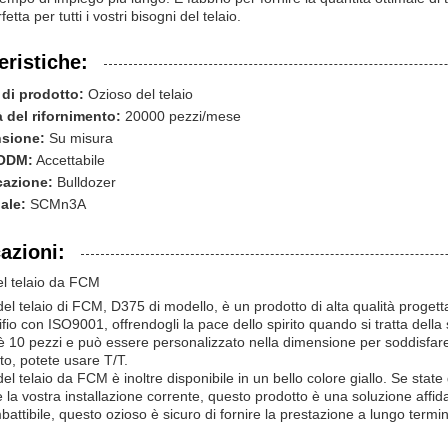
fetta per tutti i vostri bisogni del telaio.
eristiche:
di prodotto:
Ozioso del telaio
à del rifornimento:
20000 pezzi/mese
sione:
Su misura
ODM:
Accettabile
cazione:
Bulldozer
ale:
SCMn3A
azioni:
l telaio da FCM
del telaio di FCM, D375 di modello, è un prodotto di alta qualità progett
ifio con ISO9001, offrendogli la pace dello spirito quando si tratta della
è 10 pezzi e può essere personalizzato nella dimensione per soddisfare l
o, potete usare T/T.
del telaio da FCM è inoltre disponibile in un bello colore giallo. Se sta
e la vostra installazione corrente, questo prodotto è una soluzione affida
battibile, questo ozioso è sicuro di fornire la prestazione a lungo termine