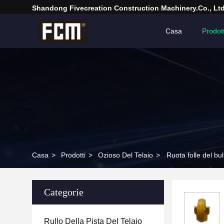
Shandong Fivecreation Construction Machinery.Co., Ltd
Casa
Prodott
Casa
>
Prodotti
>
Ozioso Del Telaio
>
Ruota folle del bu
Categorie
Rullo Della Pista Del Telaio