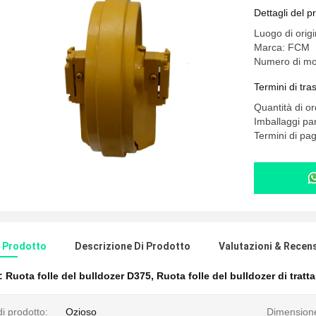
Dettagli del p
Luogo di orig
Marca: FCM
Numero di mo
Termini di tr
Quantità di o
Imballaggi part
Termini di pa
l Prodotto
Descrizione Di Prodotto
Valutazioni & Recen
e:
Ruota folle del bulldozer D375
,
Ruota folle del bulldozer di trat
i prodotto:
Ozioso
Dimension