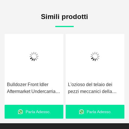
Simili prodotti
Bulldozer Front Idler
L'ozioso del telaio dei
Aftermarket Undercarriage
pezzi meccanici della
Parts di SCMn3A Shantui
costruzione XE950 ha
SD22
personalizzato
Parla Adesso.
Parla Adesso.