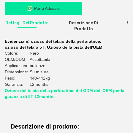
Parla Adesso.
Dettagli Del Prodotto
Descrizione Di
Val
Prodotto
R
Evidenziare:
ozioso del telaio della perforatrice
,
ozioso del telaio 5T
,
Ozioso della pista dell'OEM
Colore:
Nero
OEM/ODM:
Accettabile
Applicazione:
bulldozer
Dimensione:
Su misura
Peso:
440-442kg
Garanzia:
12months
Ozioso del telaio della perforatrice del ODM dell'OEM per la
garanzia di 5T 12months
Descrizione di prodotto: