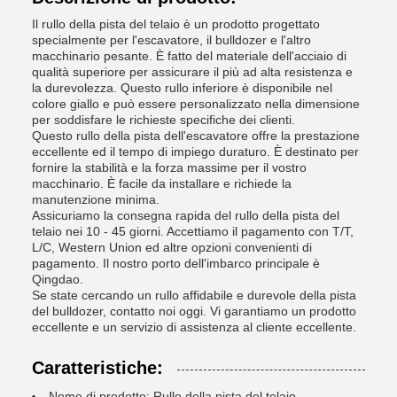
Il rullo della pista del telaio è un prodotto progettato
specialmente per l'escavatore, il bulldozer e l'altro
macchinario pesante. È fatto del materiale dell'acciaio di
qualità superiore per assicurare il più ad alta resistenza e
la durevolezza. Questo rullo inferiore è disponibile nel
colore giallo e può essere personalizzato nella dimensione
per soddisfare le richieste specifiche dei clienti.
Questo rullo della pista dell'escavatore offre la prestazione
eccellente ed il tempo di impiego duraturo. È destinato per
fornire la stabilità e la forza massime per il vostro
macchinario. È facile da installare e richiede la
manutenzione minima.
Assicuriamo la consegna rapida del rullo della pista del
telaio nei 10 - 45 giorni. Accettiamo il pagamento con T/T,
L/C, Western Union ed altre opzioni convenienti di
pagamento. Il nostro porto dell'imbarco principale è
Qingdao.
Se state cercando un rullo affidabile e durevole della pista
del bulldozer, contatto noi oggi. Vi garantiamo un prodotto
eccellente e un servizio di assistenza al cliente eccellente.
Caratteristiche:
Nome di prodotto: Rullo della pista del telaio