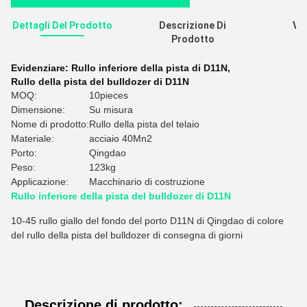
Dettagli Del Prodotto
Descrizione Di
Val
Prodotto
R
Evidenziare:
Rullo inferiore della pista di D11N
,
Rullo della pista del bulldozer di D11N
MOQ:
10pieces
Dimensione:
Su misura
Nome di prodotto:
Rullo della pista del telaio
Materiale:
acciaio 40Mn2
Porto:
Qingdao
Peso:
123kg
Applicazione:
Macchinario di costruzione
Rullo inferiore della pista del bulldozer di D11N
10-45 rullo giallo del fondo del porto D11N di Qingdao di colore
del rullo della pista del bulldozer di consegna di giorni
Descrizione di prodotto: