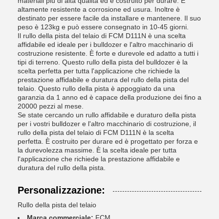
materiali più di alta qualità ed è costruito per durare. È
altamente resistente a corrosione ed usura. Inoltre è
destinato per essere facile da installare e mantenere. Il suo
peso è 123kg e può essere consegnato in 10-45 giorni.
Il rullo della pista del telaio di FCM D111N è una scelta
affidabile ed ideale per i bulldozer e l'altro macchinario di
costruzione resistente. È forte e durevole ed adatto a tutti i
tipi di terreno. Questo rullo della pista del bulldozer è la
scelta perfetta per tutta l'applicazione che richiede la
prestazione affidabile e duratura del rullo della pista del
telaio. Questo rullo della pista è appoggiato da una
garanzia da 1 anno ed è capace della produzione dei fino a
20000 pezzi al mese.
Se state cercando un rullo affidabile e duraturo della pista
per i vostri bulldozer e l'altro macchinario di costruzione, il
rullo della pista del telaio di FCM D111N è la scelta
perfetta. È costruito per durare ed è progettato per forza e
la durevolezza massime. È la scelta ideale per tutta
l'applicazione che richiede la prestazione affidabile e
duratura del rullo della pista.
Personalizzazione:
Rullo della pista del telaio
Marca commerciale:
FCM