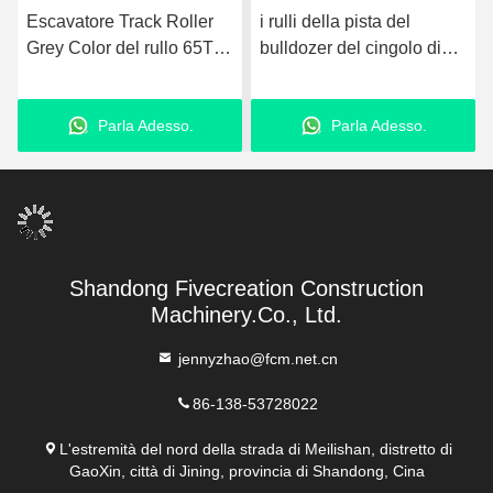
Escavatore Track Roller
i rulli della pista del
Grey Color del rullo 65T
bulldozer del cingolo di
della pista del telaio
123kg Digger Track
dell'OEM
Rollers D32 sorgono
Parla Adesso.
Parla Adesso.
dipinto
Shandong Fivecreation Construction
Machinery.Co., Ltd.
jennyzhao@fcm.net.cn
86-138-53728022
L'estremità del nord della strada di Meilishan, distretto di
GaoXin, città di Jining, provincia di Shandong, Cina