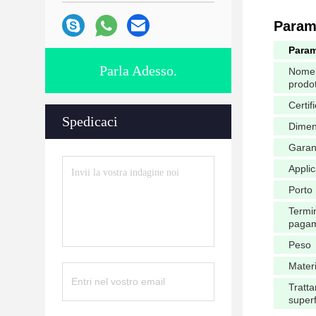
Parame
Param
Parla Adesso.
Nome 
prodo
Certif
Spedicaci
Dimen
Garan
Appli
Porto
Termin
paga
Peso
Mater
Tratt
superf