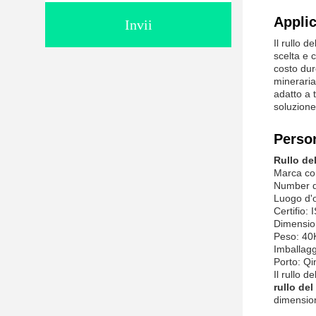
Applic
Invii
Il rullo 
scelta e 
costo dur
mineraria
adatto a t
soluzione 
Person
Rullo de
Marca co
Number d
Luogo d'o
Certifio:
Dimensio
Peso: 4
Imballagg
Porto: Q
Il rullo d
rullo del
dimension