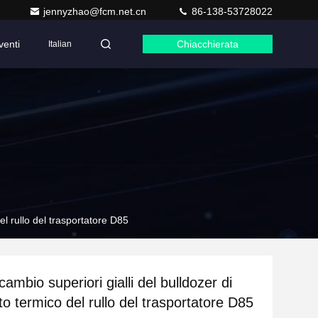
jennyzhao@fcm.net.cn
86-138-53728022
venti
Chiacchierata
Italian
del rullo del trasportatore D85
icambio superiori gialli del bulldozer di
o termico del rullo del trasportatore D85