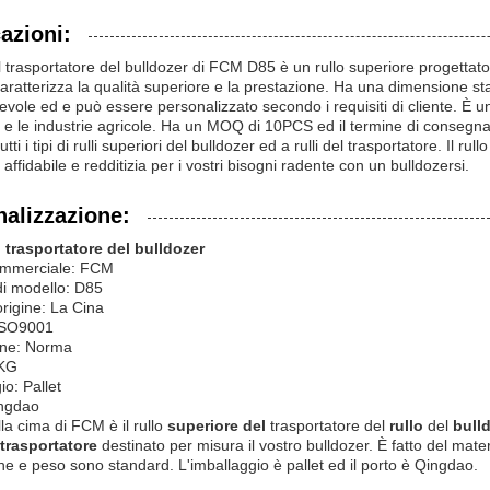
azioni:
del trasportatore del bulldozer di FCM D85 è un rullo superiore progettato 
caratterizza la qualità superiore e la prestazione. Ha una dimensione st
evole ed e può essere personalizzato secondo i requisiti di cliente. È 
 e le industrie agricole. Ha un MOQ di 10PCS ed il termine di consegna
utti i tipi di rulli superiori del bulldozer ed a rulli del trasportatore. Il
affidabile e redditizia per i vostri bisogni radente con un bulldozersi.
alizzazione:
l trasportatore del bulldozer
mmerciale: FCM
i modello: D85
rigine: La Cina
 ISO9001
ne: Norma
0KG
io: Pallet
ingdao
ella cima di FCM è il rullo
superiore del
trasportatore del
rullo
del
bull
 trasportatore
destinato per misura il vostro bulldozer. È fatto del materi
e e peso sono standard. L'imballaggio è pallet ed il porto è Qingdao.