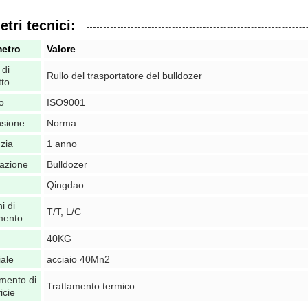
tri tecnici:
etro
Valore
di
Rullo del trasportatore del bulldozer
tto
io
ISO9001
sione
Norma
zia
1 anno
cazione
Bulldozer
Qingdao
i di
T/T, L/C
mento
40KG
iale
acciaio 40Mn2
amento di
Trattamento termico
icie