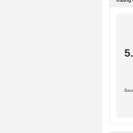
Rating
5
Basa