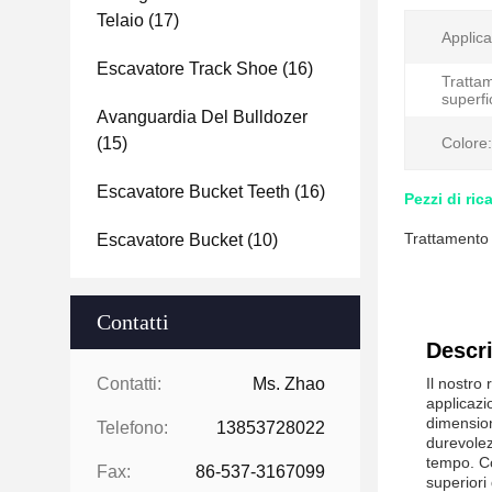
Telaio
(17)
Applica
Escavatore Track Shoe
(16)
Trattam
superfi
Avanguardia Del Bulldozer
(15)
Colore:
Escavatore Bucket Teeth
(16)
Pezzi di ric
Trattamento 
Escavatore Bucket
(10)
Contatti
Descri
Contatti:
Ms. Zhao
Il nostro 
applicazi
dimension
Telefono:
13853728022
durevolez
tempo. Co
Fax:
86-537-3167099
superiori 