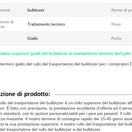
zione:
bulldozer
Nome di pr
ento di
Trattamento termico
Peso:
cie:
Giallo
Porto:
ambio superiori gialli del bulldozer di trattamento termico del rull
termico giallo del rullo del trasportatore del bulldozer per i compratori
zione di prodotto:
rullo del trasportatore del bulldozer è un rullo superiore del bulldozer af
oni. È fatto con precisione, la prestazione eccellente d'offerta ed il se
i standard, con le opzioni personalizzabili per i pesi più pesanti. Il rull
za massime. Il nostro termine di consegna rapido dei 15-45 giorni assic
n la sua prestazione superiore, il nostro rullo del trasportatore del bulld
del trasportatore del rullo del bulldozer e del bulldozer.