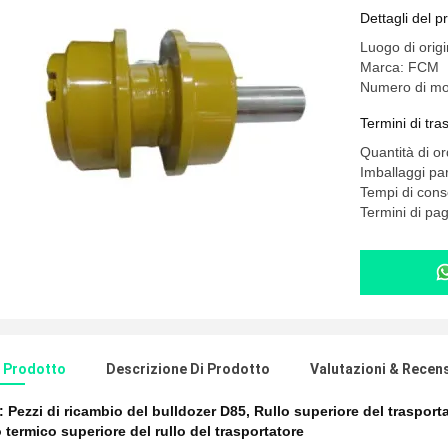
Dettagli del p
Luogo di orig
Marca: FCM
Numero di mo
Termini di tr
Quantità di o
Imballaggi part
Tempi di cons
Termini di pa
l Prodotto
Descrizione Di Prodotto
Valutazioni & Recen
e:
Pezzi di ricambio del bulldozer D85
,
Rullo superiore del trasport
 termico superiore del rullo del trasportatore