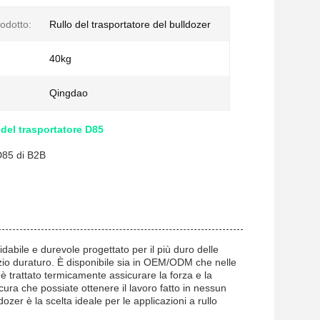
odotto:
Rullo del trasportatore del bulldozer
40kg
Qingdao
o del trasportatore D85
 D85 di B2B
fidabile e durevole progettato per il più duro delle
rvizio duraturo. È disponibile sia in OEM/ODM che nelle
o è trattato termicamente assicurare la forza e la
ura che possiate ottenere il lavoro fatto in nessun
ozer è la scelta ideale per le applicazioni a rullo