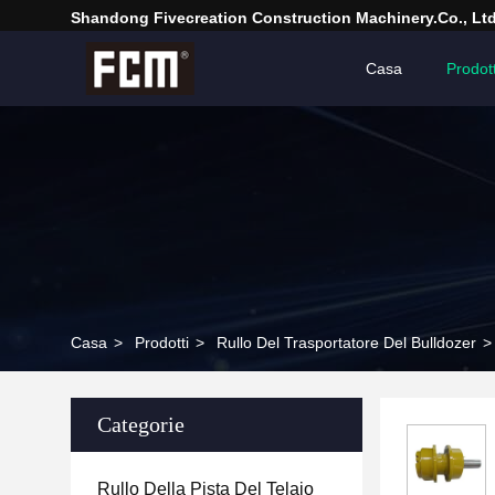
Shandong Fivecreation Construction Machinery.Co., Ltd
Casa
Prodott
Casa
>
Prodotti
>
Rullo Del Trasportatore Del Bulldozer
>
Categorie
Rullo Della Pista Del Telaio