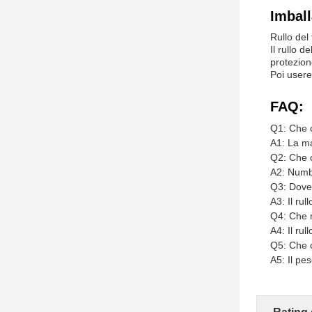
Imball
Rullo del
Il rullo d
protezion
Poi usere
FAQ:
Q1: Che c
A1: La ma
Q2: Che c
A2: Numbe
Q3: Dove 
A3: Il rul
Q4: Che m
A4: Il rul
Q5: Che c
A5: Il pe