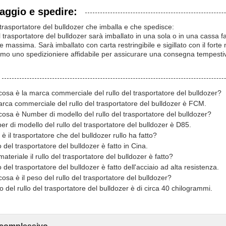
aggio e spedire:
 trasportatore del bulldozer che imballa e che spedisce:
el trasportatore del bulldozer sarà imballato in una sola o in una cassa fa
e massima. Sarà imballato con carta restringibile e sigillato con il fort
mo uno spedizioniere affidabile per assicurare una consegna tempesti
osa è la marca commerciale del rullo del trasportatore del bulldozer?
rca commerciale del rullo del trasportatore del bulldozer è FCM.
osa è Number di modello del rullo del trasportatore del bulldozer?
r di modello del rullo del trasportatore del bulldozer è D85.
è il trasportatore che del bulldozer rullo ha fatto?
lo del trasportatore del bulldozer è fatto in Cina.
ateriale il rullo del trasportatore del bulldozer è fatto?
lo del trasportatore del bulldozer è fatto dell'acciaio ad alta resistenza.
osa è il peso del rullo del trasportatore del bulldozer?
so del rullo del trasportatore del bulldozer è di circa 40 chilogrammi.