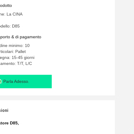
rodotto
ine: La CINA
dello: D85
asporto & di pagamento
rdine minimo: 10
icolari: Pallet
egna: 15-45 giorni
gamento: T/T, L/C
Parla Adesso.
sioni
atore D85
,