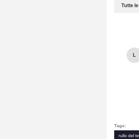
Tutte l
L
Tags:
rullo del te