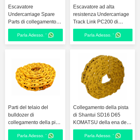
Escavatore
Escavatore ad alta
Undercarriage Spare
resistenza Undercarriage
Parts di collegamento
Track Link PC200 di
PC300 della pista del
trattamento termico
Parla Adesso. '
Parla Adesso. '
telaio ISO9001
Parti del telaio del
Collegamento della pista
bulldozer di
di Shantui SD16 D65
collegamento della pista
KOMATSU della ena della
del telaio di rendimento
pista del bulldozer di
Parla Adesso. '
Parla Adesso. '
elevato D155
resistenza all'usura