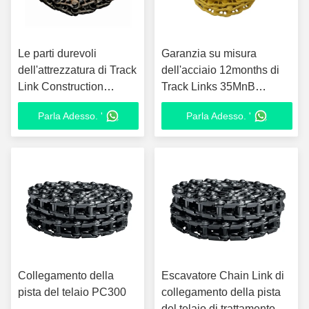
Le parti durevoli
Garanzia su misura
dell'attrezzatura di Track
dell'acciaio 12months di
Link Construction
Track Links 35MnB
dell'escavatore PC300-7
dell'escavatore D85
Parla Adesso. '
Parla Adesso. '
hanno personalizzato
Collegamento della
Escavatore Chain Link di
pista del telaio PC300
collegamento della pista
del telaio di trattamento