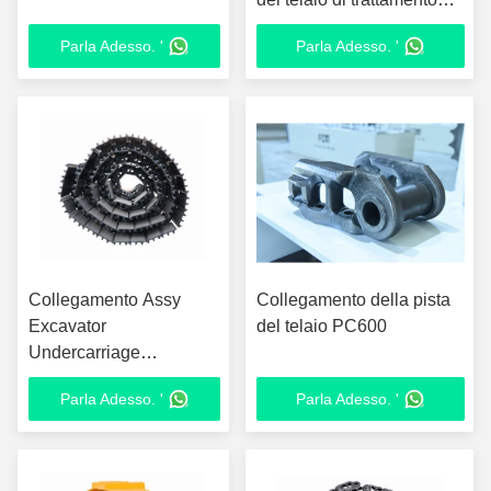
termico PC650
Parla Adesso. '
Parla Adesso. '
Collegamento Assy
Collegamento della pista
Excavator
del telaio PC600
Undercarriage
Components della pista
Parla Adesso. '
Parla Adesso. '
PC400 12 mesi di
garanzia