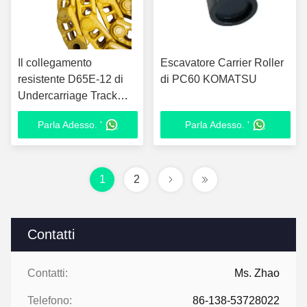
Il collegamento
Escavatore Carrier Roller
resistente D65E-12 di
di PC60 KOMATSU
Undercarriage Track
Chain dell'escavatore
Parla Adesso. '
Parla Adesso. '
ha personalizzato
1
2
Contatti
Contatti:
Ms. Zhao
Telefono:
86-138-53728022