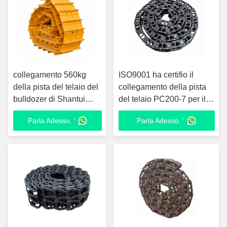
collegamento 560kg
ISO9001 ha certifio il
della pista del telaio del
collegamento della pista
bulldozer di Shantui
del telaio PC200-7 per il
SD13 dell'acciaio
bulldozer
Parla Adesso. '
Parla Adesso. '
35MnB