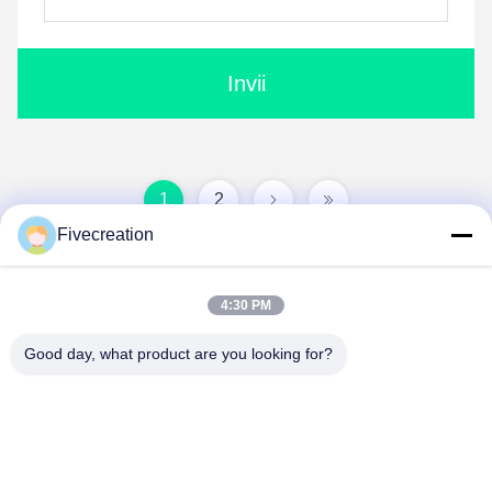
Invii
1
2
Fivecreation
4:30 PM
Good day, what product are you looking for?
Shandong Fivecreation Construction
Machinery.Co., Ltd.
jennyzhao@fcm.net.cn